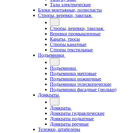
Тали электрические
Блоки монтажные, полиспасты
Стропы, веревки, такелаж
Стропы, веревки, такелаж
Веревки промышленные
Канаты, тросы
Стропы канатные
Стропы текстильные
Подъемники
Подъемники
Подъемники мачтовые
Подъемники ножничные
Подъемники телескопические
Подъемники фасадные (люльки)
Домкраты
Домкраты
Домкраты гидравлические
Домкраты подкатные
Домкраты реечные
Тележки, штабелеры