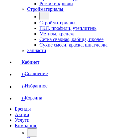
Резчики кровли
Стройматериалы
Стройматериалы
ГКЛ, профили, утеплитель
Метизы, крепеж
Сетка сварная, рабица, прочее
Сухие смеси, краска, шпатлевка
Запчасти
Кабинет
Сравнение
0
Избранное
0
Корзина
0
Бренды
Акции
Услуги
Компания