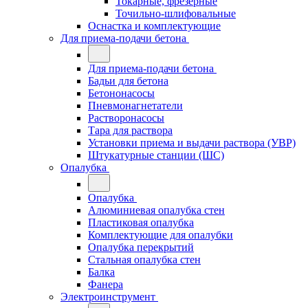
Токарные, фрезерные
Точильно-шлифовальные
Оснастка и комплектующие
Для приема-подачи бетона
Для приема-подачи бетона
Бадьи для бетона
Бетононасосы
Пневмонагнетатели
Растворонасосы
Тара для раствора
Установки приема и выдачи раствора (УВР)
Штукатурные станции (ШС)
Опалубка
Опалубка
Алюминиевая опалубка стен
Пластиковая опалубка
Комплектующие для опалубки
Опалубка перекрытий
Стальная опалубка стен
Балка
Фанера
Электроинструмент