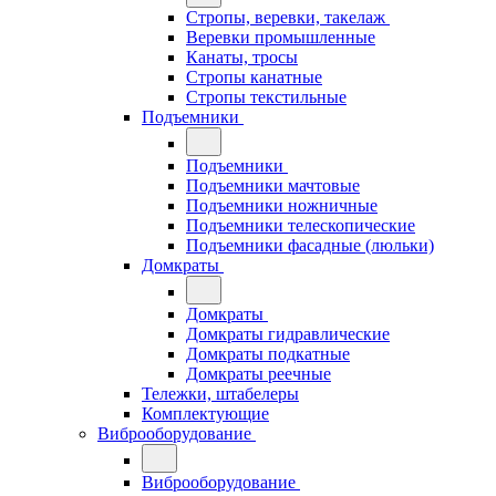
Стропы, веревки, такелаж
Веревки промышленные
Канаты, тросы
Стропы канатные
Стропы текстильные
Подъемники
Подъемники
Подъемники мачтовые
Подъемники ножничные
Подъемники телескопические
Подъемники фасадные (люльки)
Домкраты
Домкраты
Домкраты гидравлические
Домкраты подкатные
Домкраты реечные
Тележки, штабелеры
Комплектующие
Виброоборудование
Виброоборудование