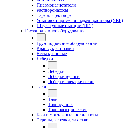
Пневмонагнетатели
Растворонасосы
Тара для раствора
Установки приема и выдачи раствора (УВР)
Штукатурные станции (ШС)
Грузоподъемное оборудование
Грузоподъемное оборудование
Краны, кран-балки
Весы крановые
Лебедки
Лебедки
Лебедки ручные
Лебедки электрические
Тали
Тали
Тали ручные
Тали электрические
Блоки монтажные, полиспасты
Стропы, веревки, такелаж