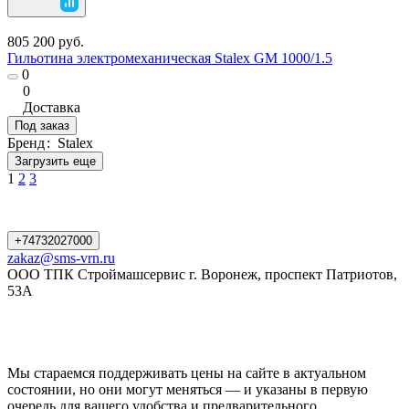
805 200 руб.
Гильотина электромеханическая Stalex GM 1000/1.5
0
0
Доставка
Под заказ
Бренд
:
Stalex
Загрузить еще
1
2
3
+74732027000
zakaz@sms-vrn.ru
ООО ТПК Строймашсервис г. Воронеж, проспект Патриотов,
53А
Мы стараемся поддерживать цены на сайте в актуальном
состоянии, но они могут меняться — и указаны в первую
очередь для вашего удобства и предварительного