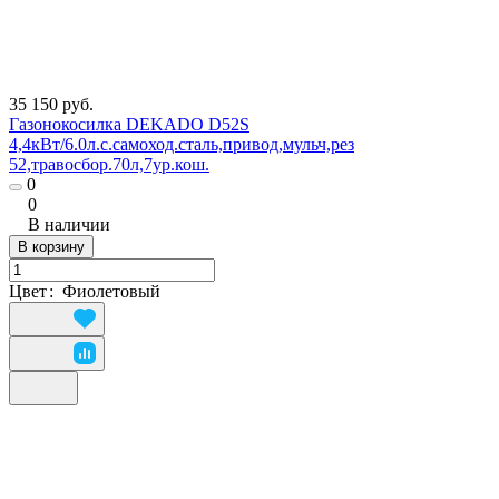
35 150 руб.
Газонокосилка DEKADO D52S
4,4кВт/6.0л.с.самоход.сталь,привод,мульч,рез
52,травосбор.70л,7ур.кош.
0
0
В наличии
В корзину
Цвет
:
Фиолетовый