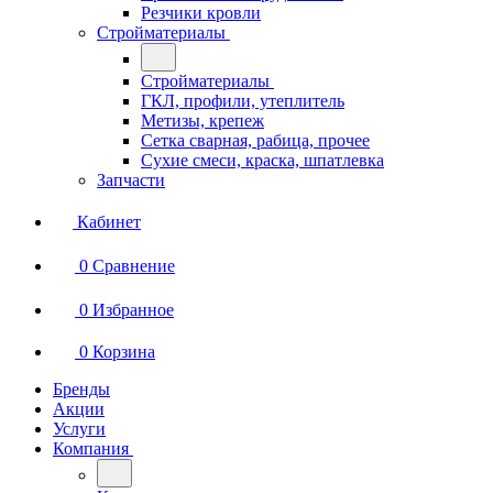
Резчики кровли
Стройматериалы
Стройматериалы
ГКЛ, профили, утеплитель
Метизы, крепеж
Сетка сварная, рабица, прочее
Сухие смеси, краска, шпатлевка
Запчасти
Кабинет
0
Сравнение
0
Избранное
0
Корзина
Бренды
Акции
Услуги
Компания