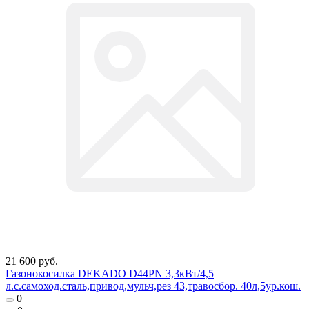
21 600 руб.
Газонокосилка DEKADO D44PN 3,3кВт/4,5
л.с.самоход.сталь,привод,мульч,рез 43,травосбор. 40л,5ур.кош.
0