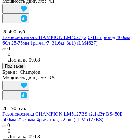
Мощность двиг, л/с
:
4.1
28 490 руб.
Газонокосилка CHAMPION LM4627 (2,6кВт привод 460мм
60л 25-75мм 1рычаг/7, 31,6кг 3в1) (LM4627)
0
0
Доставка
09.08
Под заказ
Бренд
:
Champion
Мощность двиг, л/с
:
3.5
28 190 руб.
Газонокосилка CHAMPION LM5127BS (2,1кВт BS450E
500мм 25-75мм 4рычага/5, 22,5кг) (LM5127BS)
0
0
Доставка
09.08