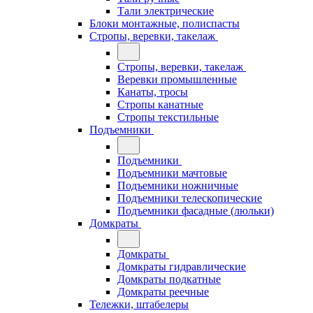
Тали электрические
Блоки монтажные, полиспасты
Стропы, веревки, такелаж
Стропы, веревки, такелаж
Веревки промышленные
Канаты, тросы
Стропы канатные
Стропы текстильные
Подъемники
Подъемники
Подъемники мачтовые
Подъемники ножничные
Подъемники телескопические
Подъемники фасадные (люльки)
Домкраты
Домкраты
Домкраты гидравлические
Домкраты подкатные
Домкраты реечные
Тележки, штабелеры