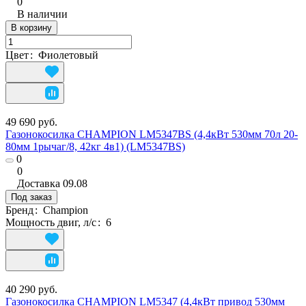
0
В наличии
В корзину
Цвет
:
Фиолетовый
49 690 руб.
Газонокосилка CHAMPION LM5347BS (4,4кВт 530мм 70л 20-
80мм 1рычаг/8, 42кг 4в1) (LM5347BS)
0
0
Доставка
09.08
Под заказ
Бренд
:
Champion
Мощность двиг, л/с
:
6
40 290 руб.
Газонокосилка CHAMPION LM5347 (4,4кВт привод 530мм