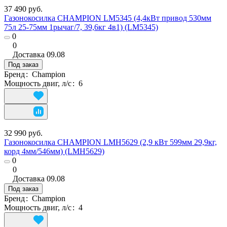
37 490 руб.
Газонокосилка CHAMPION LM5345 (4,4кВт привод 530мм
75л 25-75мм 1рычаг/7, 39,6кг 4в1) (LM5345)
0
0
Доставка
09.08
Под заказ
Бренд
:
Champion
Мощность двиг, л/с
:
6
32 990 руб.
Газонокосилка CHAMPION LMH5629 (2,9 кВт 599мм 29,9кг,
корд 4мм/546мм) (LMH5629)
0
0
Доставка
09.08
Под заказ
Бренд
:
Champion
Мощность двиг, л/с
:
4