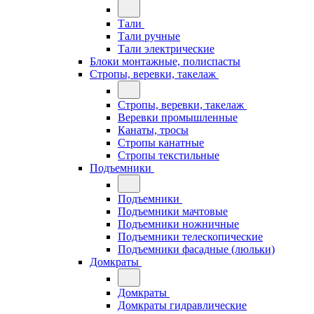
Тали
Тали ручные
Тали электрические
Блоки монтажные, полиспасты
Стропы, веревки, такелаж
Стропы, веревки, такелаж
Веревки промышленные
Канаты, тросы
Стропы канатные
Стропы текстильные
Подъемники
Подъемники
Подъемники мачтовые
Подъемники ножничные
Подъемники телескопические
Подъемники фасадные (люльки)
Домкраты
Домкраты
Домкраты гидравлические