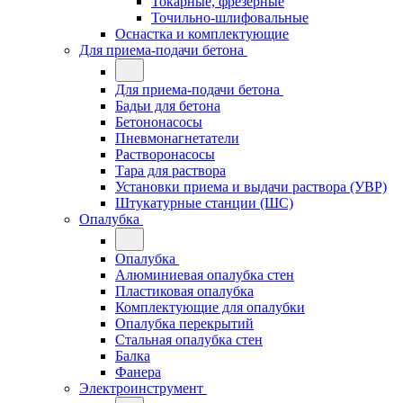
Токарные, фрезерные
Точильно-шлифовальные
Оснастка и комплектующие
Для приема-подачи бетона
Для приема-подачи бетона
Бадьи для бетона
Бетононасосы
Пневмонагнетатели
Растворонасосы
Тара для раствора
Установки приема и выдачи раствора (УВР)
Штукатурные станции (ШС)
Опалубка
Опалубка
Алюминиевая опалубка стен
Пластиковая опалубка
Комплектующие для опалубки
Опалубка перекрытий
Стальная опалубка стен
Балка
Фанера
Электроинструмент