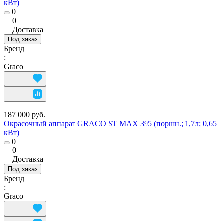
кВт)
0
0
Доставка
Под заказ
Бренд
:
Graco
187 000 руб.
Окрасочный аппарат GRACO ST MAX 395 (поршн.; 1,7л; 0,65
кВт)
0
0
Доставка
Под заказ
Бренд
:
Graco