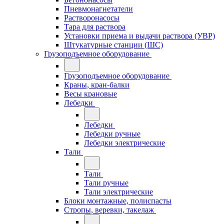
Пневмонагнетатели
Растворонасосы
Тара для раствора
Установки приема и выдачи раствора (УВР)
Штукатурные станции (ШС)
Грузоподъемное оборудование
Грузоподъемное оборудование
Краны, кран-балки
Весы крановые
Лебедки
Лебедки
Лебедки ручные
Лебедки электрические
Тали
Тали
Тали ручные
Тали электрические
Блоки монтажные, полиспасты
Стропы, веревки, такелаж