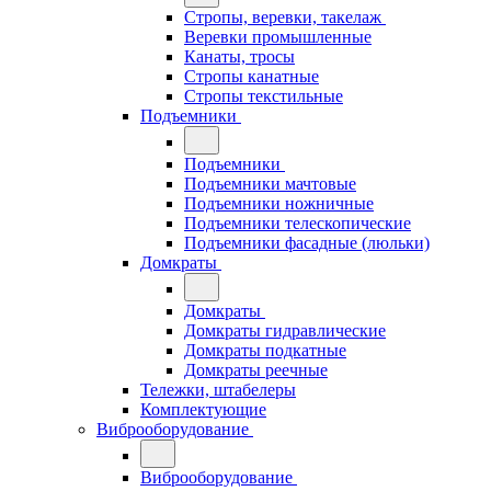
Стропы, веревки, такелаж
Веревки промышленные
Канаты, тросы
Стропы канатные
Стропы текстильные
Подъемники
Подъемники
Подъемники мачтовые
Подъемники ножничные
Подъемники телескопические
Подъемники фасадные (люльки)
Домкраты
Домкраты
Домкраты гидравлические
Домкраты подкатные
Домкраты реечные
Тележки, штабелеры
Комплектующие
Виброоборудование
Виброоборудование