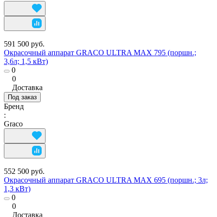
591 500 руб.
Окрасочный аппарат GRACO ULTRA MAX 795 (поршн.;
3,6л; 1,5 кВт)
0
0
Доставка
Под заказ
Бренд
:
Graco
552 500 руб.
Окрасочный аппарат GRACO ULTRA MAX 695 (поршн.; 3л;
1,3 кВт)
0
0
Доставка